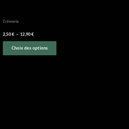
Crèmerie
oeufs plein air
2,50
€
–
12,90
€
Choix des options