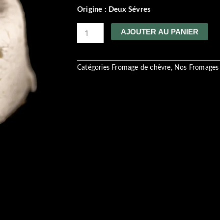
Origine : Deux Sévres
quantité
AJOUTER AU PANIER
de
chèvre
frais
nature
Catégories
Fromage de chèvre
,
Nos Fromages