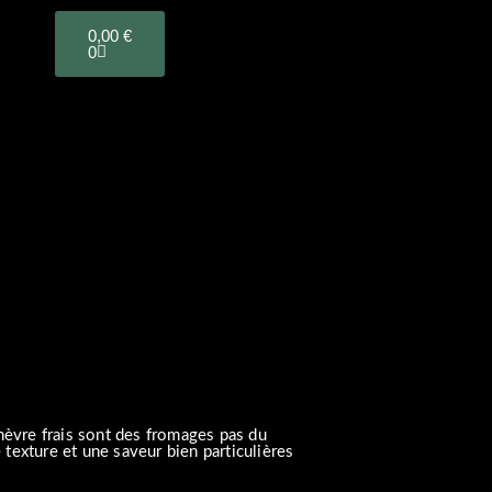
PANIER
0,00
€
0
hèvre frais sont des fromages pas du
e texture et une saveur bien particulières