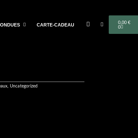
PANIER
0,00
€
FONDUES
CARTE-CADEAU
0
eaux
,
Uncategorized