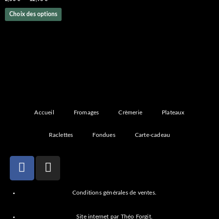
Choix des options
Accueil
Fromages
Crèmerie
Plateaux
Raclettes
Fondues
Carte-cadeau
F
I
a
n
c
s
Conditions générales de ventes.
e
t
b
a
Site internet par Théo Forgit.