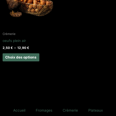
variations.
Les
options
peuvent
être
Crèmerie
choisies
oeufs plein air
sur
2,50
€
–
12,90
€
la
page
Choix des options
du
produit
Accueil
Fromages
Crèmerie
Plateaux