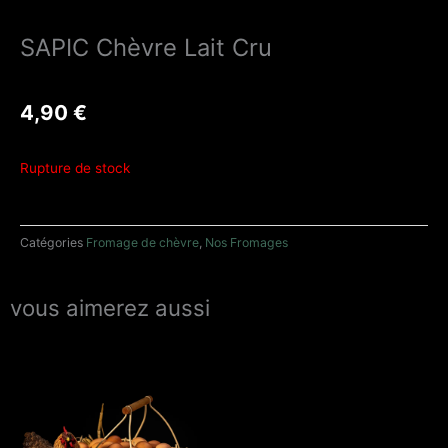
SAPIC Chèvre Lait Cru
4,90
€
Rupture de stock
Catégories
Fromage de chèvre
,
Nos Fromages
vous aimerez aussi
Plage
Ce
de
produit
prix :
2,50 €
a
à
plusieurs
12,90 €