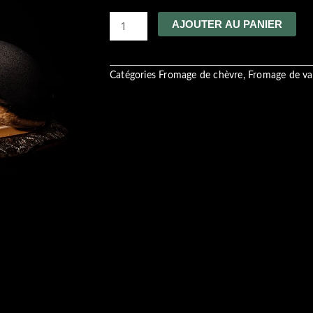
quantité
AJOUTER AU PANIER
de
tourteau
fromager
chèvre
Catégories
Fromage de chèvre
,
Fromage de v