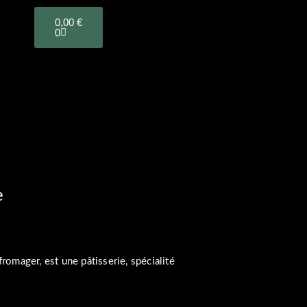
PANIER
0,00
€
0
e
fromager, est une pâtisserie, spécialité