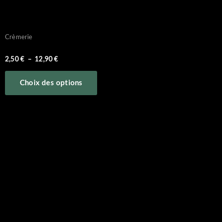
Crèmerie
oeufs plein air
2,50
€
–
12,90
€
Choix des options