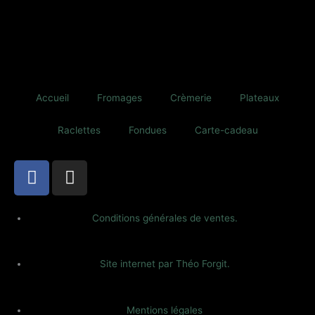
Accueil
Fromages
Crèmerie
Plateaux
Raclettes
Fondues
Carte-cadeau
F
I
a
n
c
s
e
t
Conditions générales de ventes.
b
a
o
g
Site internet par Théo Forgit.
o
r
k
a
-
m
Mentions légales