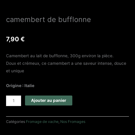
camembert de bufflonne
7,90
€
Camembert au lait de bufflonne, 300g environ la pièce.
Doux et crémeux, ce camembert a une saveur intense, douce
et unique
Origine : Italie
quantité
Ajouter au panier
de
camembert
de
Catégories
Fromage de vache
,
Nos Fromages
bufflonne