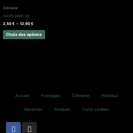
être
Crèmerie
choisies
oeufs plein air
sur
2,50
€
–
12,90
€
la
page
Choix des options
du
produit
Accueil
Fromages
Crèmerie
Plateaux
Raclettes
Fondues
Carte-cadeau
F
I
a
n