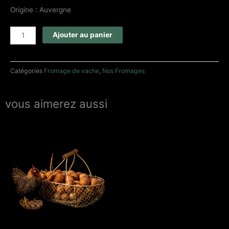
Origine : Auvergne
quantité
Ajouter au panier
de
Laguiole
Catégories
Fromage de vache
,
Nos Fromages
vous aimerez aussi
Plage
Ce
de
produit
prix :
2,50 €
a
à
plusieurs
12,90 €
variations.
Les
options
peuvent