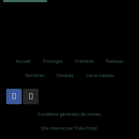
du
produit
Accueil
Fromages
Crèmerie
Plateaux
Raclettes
Fondues
Carte-cadeau
F
I
a
n
c
s
e
t
Conditions générales de ventes.
b
a
Site internet par Théo Forgit.
o
g
o
r