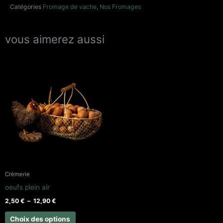
36
Catégories
Fromage de vache
,
Nos Fromages
mois
vous aimerez aussi
Plage
Ce
de
produit
prix :
2,50 €
a
à
plusieurs
12,90 €
variations.
Les
options
peuvent
être
Crèmerie
choisies
oeufs plein air
sur
2,50
€
–
12,90
€
la
page
Choix des options