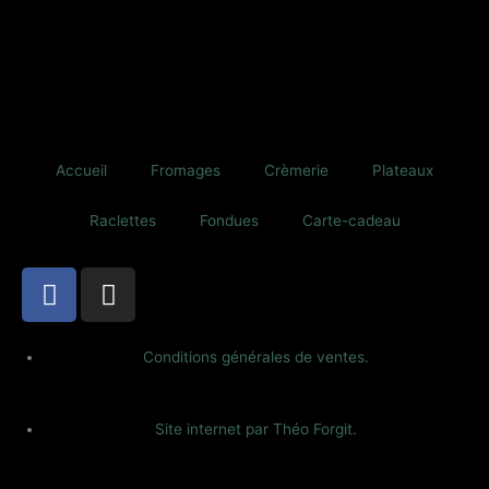
produit
Accueil
Fromages
Crèmerie
Plateaux
Raclettes
Fondues
Carte-cadeau
F
I
a
n
c
s
e
t
Conditions générales de ventes.
b
a
o
g
Site internet par Théo Forgit.
o
r
k
a