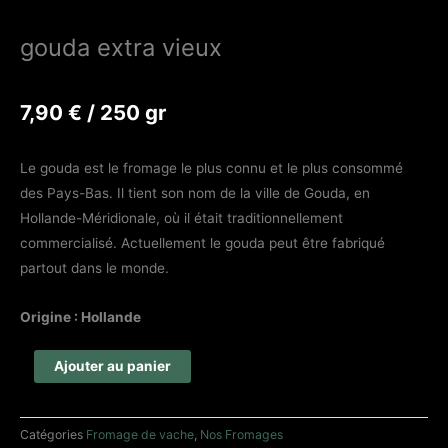
gouda extra vieux
7,90
€
/ 250 gr
Le gouda est le fromage le plus connu et le plus consommé
des Pays-Bas. Il tient son nom de la ville de Gouda, en
Hollande-Méridionale, où il était traditionnellement
commercialisé. Actuellement le gouda peut être fabriqué
partout dans le monde.
Origine : Hollande
quantité
Ajouter au panier
de
gouda
Catégories
Fromage de vache
,
Nos Fromages
extra