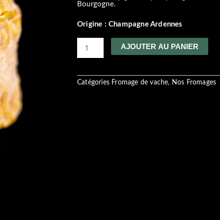
Bourgogne.
Origine : Champagne Ardennes
quantité
AJOUTER AU PANIER
de
langres
Catégories
Fromage de vache
,
Nos Fromages