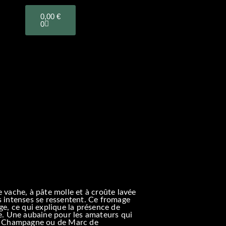
PANIER
0,00
€
0
 vache, à pâte molle et à croûte lavée
s intenses se ressentent. Ce fromage
ge, ce qui explique la présence de
ue. Une aubaine pour les amateurs qui
de Champagne ou de Marc de