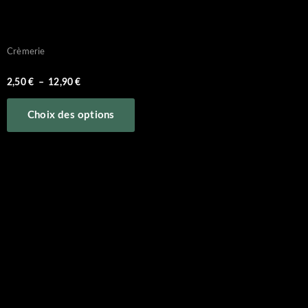
Crèmerie
oeufs plein air
2,50
€
–
12,90
€
Choix des options