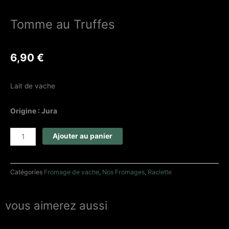
Tomme au Truffes
6,90
€
Lait de vache
Origine : Jura
quantité
Ajouter au panier
de
Tomme
au
Catégories
Fromage de vache
,
Nos Fromages
,
Raclette
Truffes
vous aimerez aussi