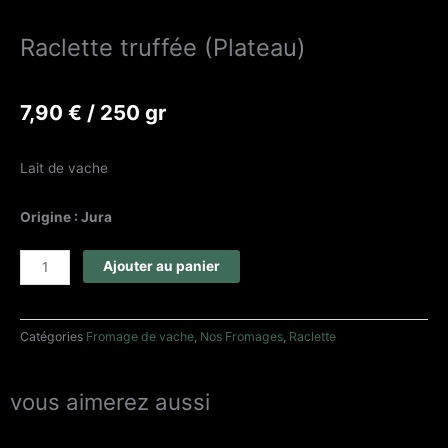
Raclette truffée (Plateau)
7,90
€
/ 250 gr
Lait de vache
Origine : Jura
quantité
Ajouter au panier
de
Raclette
truffée
Catégories
Fromage de vache
,
Nos Fromages
,
Raclette
(Plateau)
vous aimerez aussi